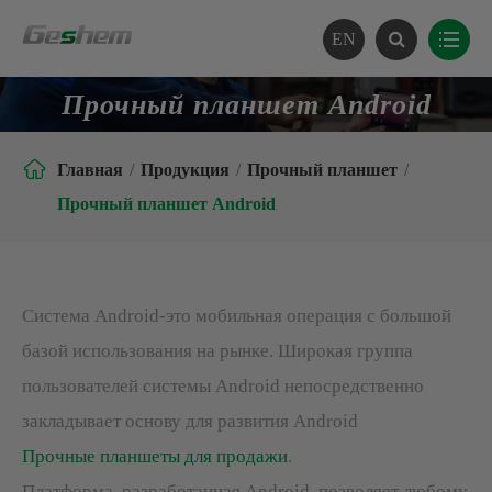
EN
Прочный планшет Android

Главная
Продукция
Прочный планшет
Прочный планшет Android
Система Android-это мобильная операция с большой
базой использования на рынке. Широкая группа
пользователей системы Android непосредственно
закладывает основу для развития Android
Прочные планшеты для продажи
.
Платформа, разработанная Android, позволяет любому