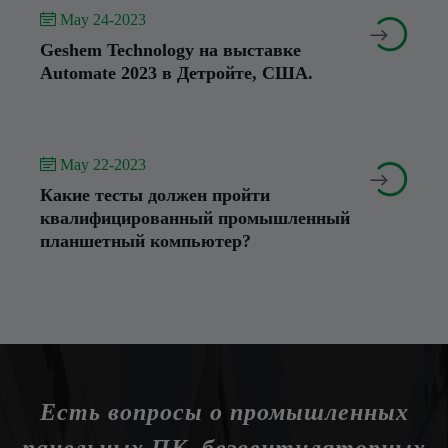
 May 24-2023


Geshem Technology на выставке
Automate 2023 в Детройте, США.
 May 22-2023


Какие тесты должен пройти
квалифицированный промышленный
планшетный компьютер?
Есть вопросы о промышленных
панельных ПК, безвентиляторных