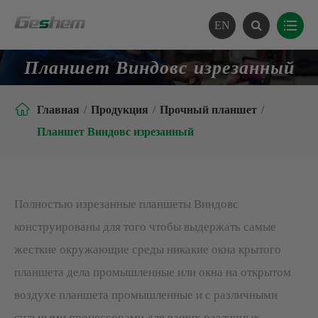
EN
Планшет Виндовс изрезанный

Главная
Продукция
Прочный планшет
Планшет Виндовс изрезанный
Полностью изрезанные планшеты Виндовс
конструированы для того чтобы выдержать самые
жесткие окружающие среды никакие окна крытого
планшета дела промышленные или окна на открытом
воздухе планшета промышленные и с различными
сильными процессорами для ваших различных