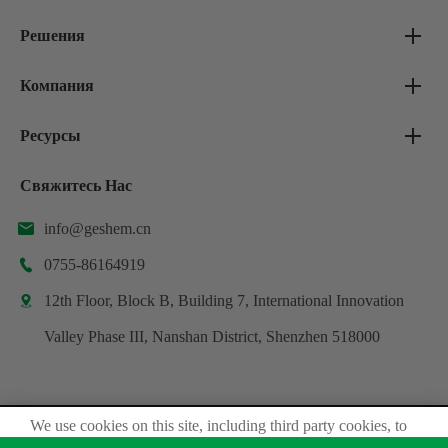
Решения
Компания
Ресурсы
Свяжитесь Нас
info@geshem.cn

0755-86164919

12th Floor, Block B, Building 7, International Innovation

Valley Phase III, Nanshan District, Shenzhen 518000
We use cookies on this site, including third party cookies, to
Авторские права ©
Shenzhen Geshem Technology Co., Ltd.
delivery experiennce for you.