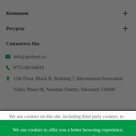
Компания
Ресурсы
Свяжитесь Нас
info@geshem.cn

0755-86164919

12th Floor, Block B, Building 7, International Innovation

Valley Phase III, Nanshan District, Shenzhen 518000
We use cookies on this site, including third party cookies, to
Авторские права ©
Shenzhen Geshem Technology Co., Ltd.
delivery experiennce for you.
Все права защищены.
We use cookies to offer you a better browsing experience,
Accept Cookies